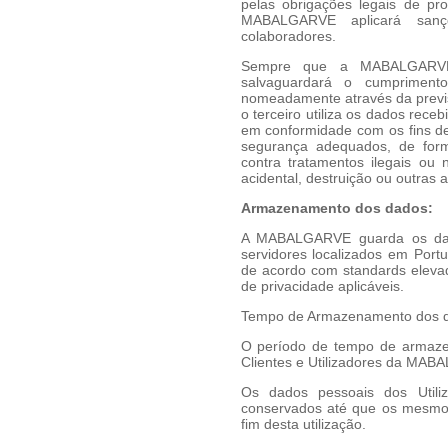
pelas obrigações legais de p
MABALGARVE aplicará sançõ
colaboradores.
Sempre que a MABALGARVE d
salvaguardará o cumprimen
nomeadamente através da previs
o terceiro utiliza os dados rece
em conformidade com os fins des
segurança adequados, de form
contra tratamentos ilegais o
acidental, destruição ou outras
Armazenamento dos dados:
A MABALGARVE guarda os dado
servidores localizados em Port
de acordo com standards elevad
de privacidade aplicáveis.
Tempo de Armazenamento dos 
O período de tempo de armaze
Clientes e Utilizadores da MABA
Os dados pessoais dos Utili
conservados até que os mesmo
fim desta utilização.