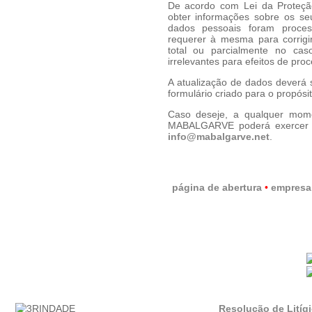
De acordo com Lei da Proteção
obter informações sobre os se
dados pessoais foram proc
requerer à mesma para corrigi
total ou parcialmente no cas
irrelevantes para efeitos de pr
A atualização de dados deverá s
formulário criado para o propósi
Caso deseje, a qualquer mome
MABALGARVE poderá exercer es
info@mabalgarve.net
.
página de abertura
•
empresa
Resolução de Litíg