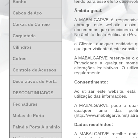
tendo para esse efeito desenvolv
Banho
Âmbito geral:
Cabos de Aço
A MABALGARVE é responsável p
Caixas de Correio
abrange este website, assim 
documentos que mencionem a dit
No âmbito desta Política de Pr
Carpintaria
o Cliente: qualquer entidade q
Cilindros
qualquer visitante deste website.
A MABALGARVE reserva-se o dire
Cofres
Privacidade a qualquer mom
alterações legislativas. O util
Controle de Acessos
regularmente.
Decorativos de Porta
Consentimento:
Ao utilizar este website, es
DESCONTINUADOS
utilização das informações.
Fechaduras
A MABALGARVE pode a qualque
qualquer uma das polít
(http://www.mabalgarve.net) atr
Molas de Porta
Dados recolhidos:
Painéis Porta Aluminio
A MABALGARVE recolhe dados 