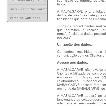
Químicos de Consumo
submissão de formulários exist
físico.
Sistemas Portas Correr
A MABALGARVE é a entidade r
dados, decidindo as categorias 
Varão de Cortinado
finalidades que dará aos mesmo
Todos os procedimentos reali
que permitam a recolha, or
transferência dos dados pessoa
pessoais".
Utilização dos dados:
Os dados recolhidos pela
comunicação com os Clientes e U
Acesso aos dados:
A MABALGARVE não divulga a 
Clientes e Utilizadores, sem o 
empresas do Grupo, ou (2)
colaboradores, funcionário
MABALGARVE possam fornecer u
em nome da MABALGARVE, ou (3) 
A MABALGARVE adotará as pre
funcionários ou colaboradores
adequada ao seu correto proces