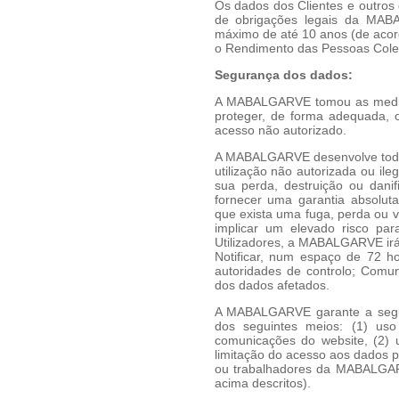
Os dados dos Clientes e outros
de obrigações legais da MAB
máximo de até 10 anos (de acor
o Rendimento das Pessoas Colet
Segurança dos dados:
A MABALGARVE tomou as medida
proteger, de forma adequada, 
acesso não autorizado.
A MABALGARVE desenvolve todos
utilização não autorizada ou il
sua perda, destruição ou dan
fornecer uma garantia absoluta
que exista uma fuga, perda ou v
implicar um elevado risco par
Utilizadores, a MABALGARVE irá
Notificar, num espaço de 72 ho
autoridades de controlo; Comun
dos dados afetados.
A MABALGARVE garante a segur
dos seguintes meios: (1) uso
comunicações do website, (2) 
limitação do acesso aos dados p
ou trabalhadores da MABALGAR
acima descritos).