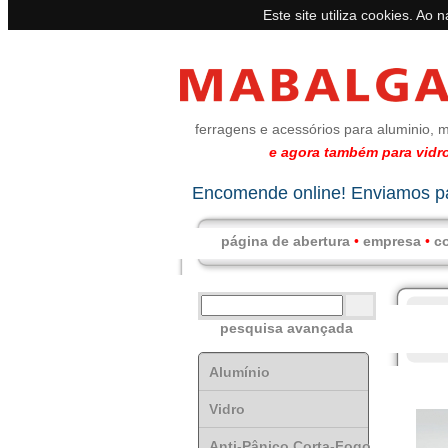
Este site utiliza cookies. Ao 
ferragens e acessórios para aluminio, m
e agora também para vidro
Encomende online! Enviamos pa
página de abertura
•
empresa
•
c
pesquisa avançada
Alumínio
Vidro
Anti-Pânico Corta-Fogo