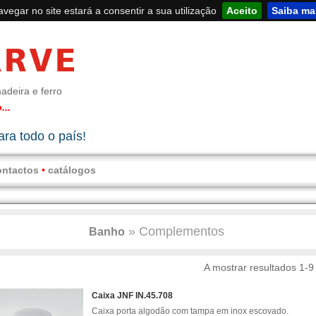
navegar no site estará a consentir a sua utilização
Aceito
Saiba ma
adeira e ferro
...
ra todo o país!
ontactos
•
catálogos
»
Complementos
Banho
A mostrar resultados 1-9
Caixa JNF IN.45.708
Caixa porta algodão com tampa em inox escovado.