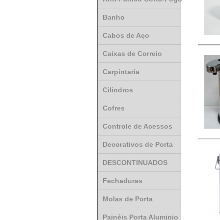
Banho
Cabos de Aço
Caixas de Correio
Carpintaria
Cilindros
Cofres
Controle de Acessos
Decorativos de Porta
DESCONTINUADOS
Fechaduras
Molas de Porta
Painéis Porta Aluminio