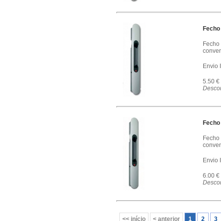
Fecho
Fecho 
conven
Envio 
5.50 €
Descon
Fecho
Fecho 
conven
Envio 
6.00 €
Descon
<< início
< anterior
1
2
3