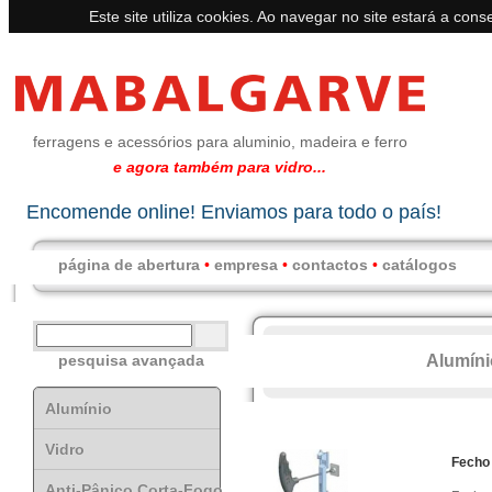
Este site utiliza cookies. Ao navegar no site estará a conse
ferragens e acessórios para aluminio, madeira e ferro
e agora também para vidro...
Encomende online! Enviamos para todo o país!
página de abertura
•
empresa
•
contactos
•
catálogos
Alumíni
pesquisa avançada
Alumínio
Vidro
Fecho
Anti-Pânico Corta-Fogo