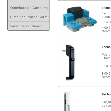
Químicos de Consumo
Fecho
Fecho 
Sistemas Portas Correr
europe
Envio 
Varão de Cortinado
4.00 €
Descon
Fecho
Fecho 
51mm d
Envio 
8.00 €
Descon
Fecho
Conjun
de cor