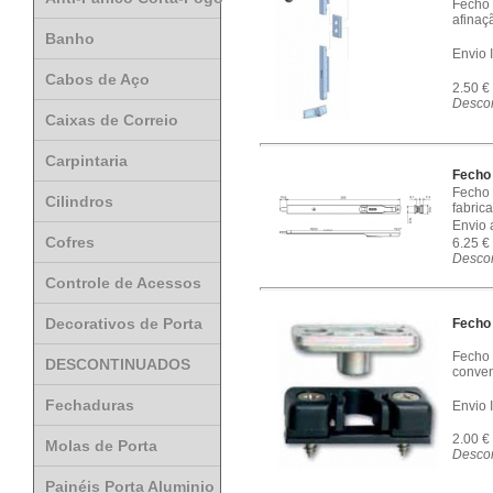
Fecho 
afinaç
Banho
Envio 
Cabos de Aço
2.50 €
Descon
Caixas de Correio
Carpintaria
Fecho
Fecho 
Cilindros
fabric
Envio 
Cofres
6.25 €
Descon
Controle de Acessos
Decorativos de Porta
Fecho
Fecho 
DESCONTINUADOS
conven
Fechaduras
Envio 
2.00 €
Molas de Porta
Descon
Painéis Porta Aluminio