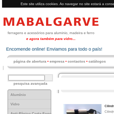
Este site utiliza cookies. Ao navegar no site estará a conse
ferragens e acessórios para aluminio, madeira e ferro
e agora também para vidro...
Encomende online! Enviamos para todo o país!
página de abertura
•
empresa
•
contactos
•
catálogos
pesquisa avançada
Alumínio
Vidro
Cilin
Cilind
Anti-Pânico Corta-Fogo