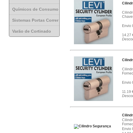
Cilind
Químicos de Consumo
Cilind
Chaves
Sistemas Portas Correr
Envio 
Varão de Cortinado
14.27
Descon
Cilind
Cilind
Fornec
Envio 
11.19 
Descon
Cilind
Cilind
Fornec
Envio 