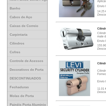
Aplicá
Envio 
Banho
14.25
Descon
Cabos de Aço
Caixas de Correio
Cilin
Cilind
Carpintaria
mate d
Envio 
Cilindros
155.9
Descon
Cofres
Controle de Acessos
Cilind
Decorativos de Porta
Cilind
Fornec
DESCONTINUADOS
Envio 
Fechaduras
11.01 
Descon
Molas de Porta
Painéis Porta Aluminio