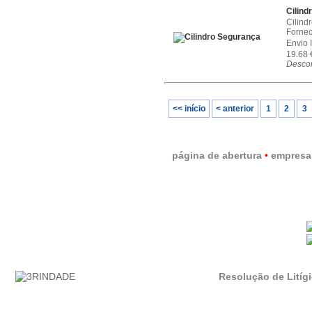
Cilind
Cilind
Fornec
Envio 
19.68
Descon
<< início
< anterior
1
2
3
página de abertura
•
empresa
Resolução de Litíg